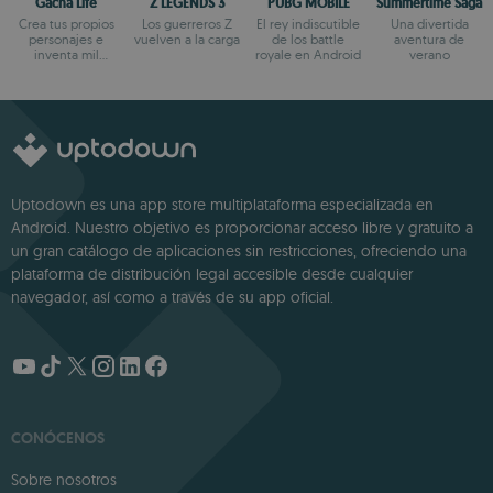
Gacha Life
Z LEGENDS 3
PUBG MOBILE
Summertime Saga
Crea tus propios
Los guerreros Z
El rey indiscutible
Una divertida
personajes e
vuelven a la carga
de los battle
aventura de
inventa mil
royale en Android
verano
aventuras
Uptodown es una app store multiplataforma especializada en
Android. Nuestro objetivo es proporcionar acceso libre y gratuito a
un gran catálogo de aplicaciones sin restricciones, ofreciendo una
plataforma de distribución legal accesible desde cualquier
navegador, así como a través de su app oficial.
CONÓCENOS
Sobre nosotros