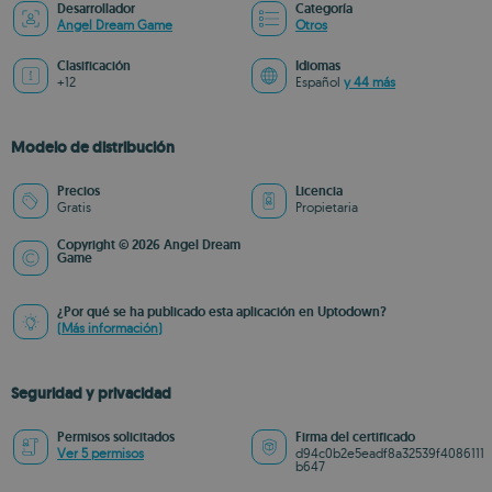
Desarrollador
Categoría
Angel Dream Game
Otros
Clasificación
Idiomas
+12
Español
y 44 más
Modelo de distribución
Precios
Licencia
Gratis
Propietaria
Copyright © 2026 Angel Dream
Game
¿Por qué se ha publicado esta aplicación en Uptodown?
(Más información)
Seguridad y privacidad
Permisos solicitados
Firma del certificado
Ver 5 permisos
d94c0b2e5eadf8a32539f4086111
b647