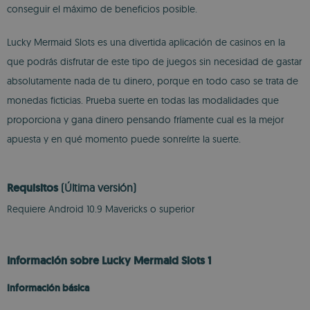
conseguir el máximo de beneficios posible.
Lucky Mermaid Slots es una divertida aplicación de casinos en la
que podrás disfrutar de este tipo de juegos sin necesidad de gastar
absolutamente nada de tu dinero, porque en todo caso se trata de
monedas ficticias. Prueba suerte en todas las modalidades que
proporciona y gana dinero pensando fríamente cual es la mejor
apuesta y en qué momento puede sonreírte la suerte.
Requisitos
(Última versión)
Requiere Android 10.9 Mavericks o superior
Información sobre Lucky Mermaid Slots 1
Información básica